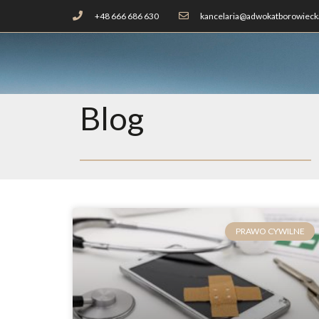
+48 666 686 630
kancelaria@adwokatborowiecka
Blog
PRAWO CYWILNE