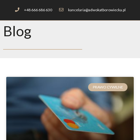
+48 666 686 630
kancelaria@adwokatborowiecka.pl
Blog
PRAWO CYWILNE