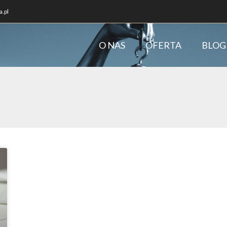
.pl
O NAS
OFERTA
BLOG