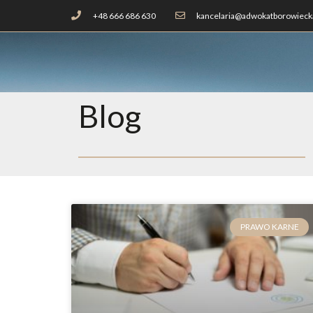
+48 666 686 630
kancelaria@adwokatborowiecka
Blog
PRAWO KARNE