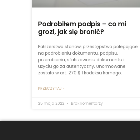
Podrobiłem podpis – co mi
grozi, jak się bronić?
Fałszerstwo stanowi przestępstwo polegające
na podrobieniu dokumentu, podpisu,
przerobieniu, sfałszowaniu dokumentu i
użyciu go za autentyczny. Unormowane
zostało w art. 270 § 1 kodeksu karnego.
PRZECZYTAJ »
25 maja 2022
Brak komentarzy