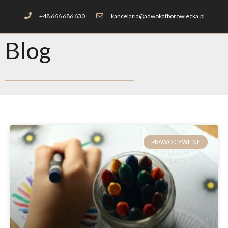
+48 666 686 630
kancelaria@adwokatborowiecka.pl
Blog
PRAWO CYWILNE