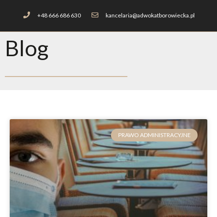
+48 666 686 630
kancelaria@adwokatborowiecka.pl
Blog
PRAWO ADMINISTRACYJNE