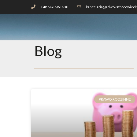
+48 666 686 630
kancelaria@adwokatborowiecka
Blog
PRAWO RODZINNE