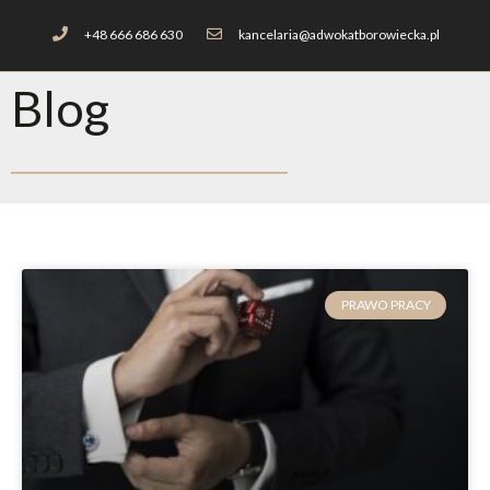
+48 666 686 630
kancelaria@adwokatborowiecka.pl
Blog
PRAWO PRACY