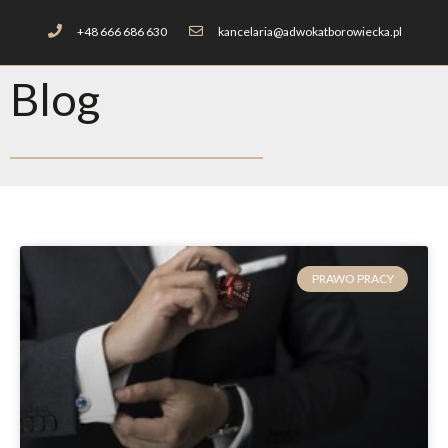
+48 666 686 630
kancelaria@adwokatborowiecka.pl
Blog
PRAWO PRACY