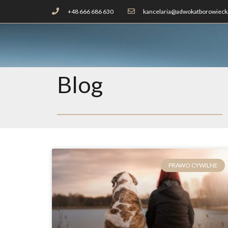
+48 666 686 630
kancelaria@adwokatborowiecka
Blog
PRAWO CYWILNE