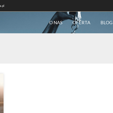
.pl
O NAS
OFERTA
BLOG