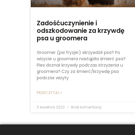
Zadośćuczynienie i
odszkodowanie za krzywdę
psa u groomera
Groomer (psi fryzjer) skrzywdził psa? Po
wizycie u groomera nastąpiła śmierć psa?
Pies doznał krzywdy podczas strzyżenia u
groomera? Czy za śmierć/krzywdę psa
podczas wizyty
PRZECZYTAJ »
5 kwietnia 2022
Brak komentarzy