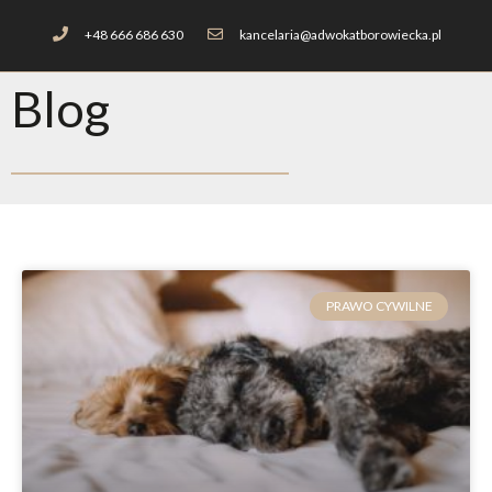
+48 666 686 630
kancelaria@adwokatborowiecka.pl
Blog
PRAWO CYWILNE