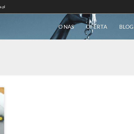
.pl
O NAS
OFERTA
BLOG