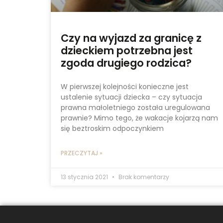
Czy na wyjazd za granicę z
dzieckiem potrzebna jest
zgoda drugiego rodzica?
W pierwszej kolejności konieczne jest
ustalenie sytuacji dziecka – czy sytuacja
prawna małoletniego została uregulowana
prawnie? Mimo tego, że wakacje kojarzą nam
się beztroskim odpoczynkiem
PRZECZYTAJ »
13 stycznia 2021
Brak komentarzy