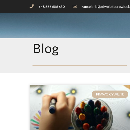
+48 666 686 630
kancelaria@adwokatborowiecka
Blog
PRAWO CYWILNE