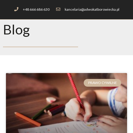
+48 666 686 630
kancelaria@adwokatborowiecka.pl
Blog
PRAWO CYWILNE