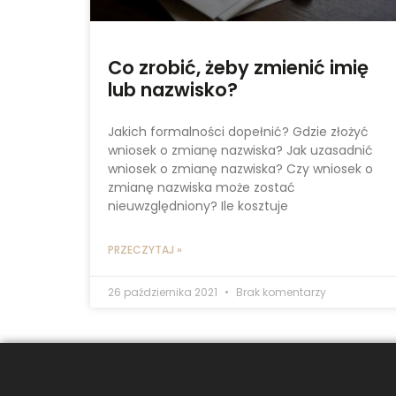
Co zrobić, żeby zmienić imię
lub nazwisko?
Jakich formalności dopełnić? Gdzie złożyć
wniosek o zmianę nazwiska? Jak uzasadnić
wniosek o zmianę nazwiska? Czy wniosek o
zmianę nazwiska może zostać
nieuwzględniony? Ile kosztuje
PRZECZYTAJ »
26 października 2021
Brak komentarzy