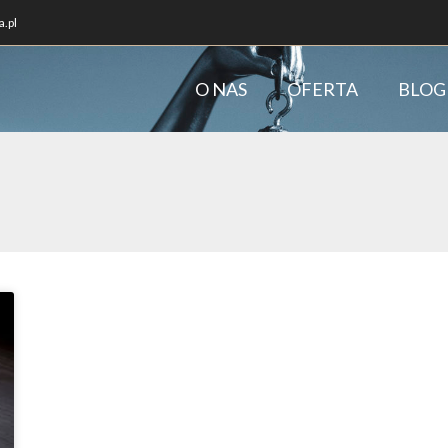
.pl
O NAS
OFERTA
BLOG