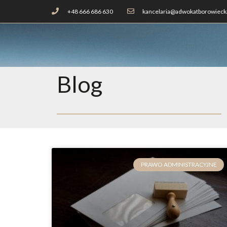
+48 666 686 630
kancelaria@adwokatborowiecka
Blog
PRAWO ADMINISTRACYJNE