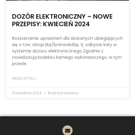
DOZÓR ELEKTRONICZNY – NOWE
PRZEPISY: KWIECIEŃ 2024
Rozszerzenie uprawnień dla skazanych ubiegających
się o tzw. obrączkę/bransoletkę, tj. odbycie kary w
systemie dozoru elektronicznego Zgodnie z
nowelizacją kodeksu karnego wykonawczego, w tym
przede
PRZECZYTAJ »
15 kwietnia 2024
Brak komentarzy