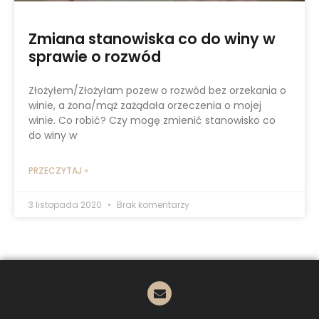
Zmiana stanowiska co do winy w
sprawie o rozwód
Złożyłem/Złożyłam pozew o rozwód bez orzekania o
winie, a żona/mąż zażądała orzeczenia o mojej
winie. Co robić? Czy mogę zmienić stanowisko co
do winy w
PRZECZYTAJ »
3 listopada 2020
Brak komentarzy