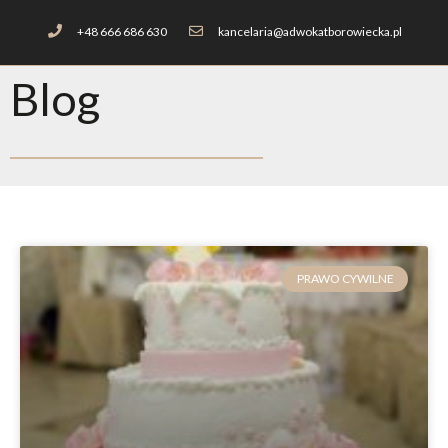
+48 666 686 630
kancelaria@adwokatborowiecka.pl
Blog
PRAWO CYWILNE