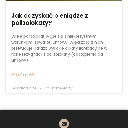
Jak odzyskać pieniądze z
polisolokaty?
Wiele polisolokat wiąże się z niekorzystnymi
warunkami zawartej umowy. Większość z nich
przewiduje bardzo wysokie opłaty likwidacyjne w
razie rezygnacji z polisolokaty (odstąpienia od
umowy)
PRZECZYTAJ »
19 marca 2020
Brak komentarzy