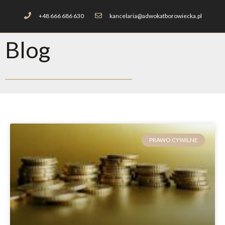
+48 666 686 630
kancelaria@adwokatborowiecka.pl
Blog
PRAWO CYWILNE