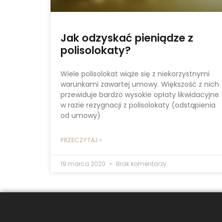
Jak odzyskać pieniądze z
polisolokaty?
Wiele polisolokat wiąże się z niekorzystnymi
warunkami zawartej umowy. Większość z nich
przewiduje bardzo wysokie opłaty likwidacyjne
w razie rezygnacji z polisolokaty (odstąpienia
od umowy)
PRZECZYTAJ »
19 marca 2020
Brak komentarzy