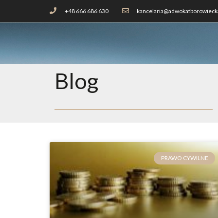
+48 666 686 630
kancelaria@adwokatborowiecka
Blog
PRAWO CYWILNE