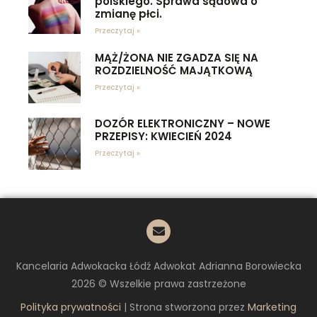
polskiego. Sprawa sądowa o
zmianę płci.
Przeczytaj »
MĄŻ/ŻONA NIE ZGADZA SIĘ NA
ROZDZIELNOŚĆ MAJĄTKOWĄ
Przeczytaj »
DOZÓR ELEKTRONICZNY – NOWE
PRZEPISY: KWIECIEŃ 2024
Przeczytaj »
Kancelaria Adwokacka Łódź Adwokat Adrianna Borowiecka
2026 © Wszelkie prawa zastrzeżone
Polityka prywatności
| Strona stworzona przez
Marketing