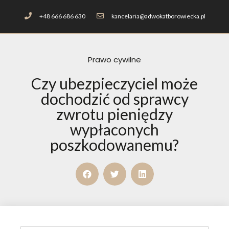
+48 666 686 630
kancelaria@adwokatborowiecka.pl
Prawo cywilne
Czy ubezpieczyciel może
dochodzić od sprawcy
zwrotu pieniędzy
wypłaconych
poszkodowanemu?