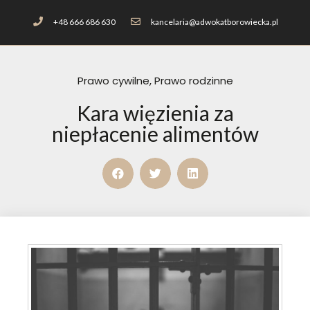
+48 666 686 630
kancelaria@adwokatborowiecka.pl
Prawo cywilne
,
Prawo rodzinne
Kara więzienia za
niepłacenie alimentów