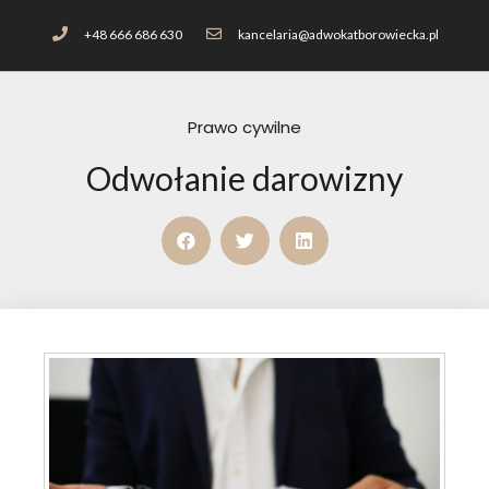
+48 666 686 630
kancelaria@adwokatborowiecka.pl
Prawo cywilne
Odwołanie darowizny