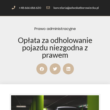
+48 666 686 630
kancelaria@adwokatborowiecka.pl
Prawo administracyjne
Opłata za odholowanie
pojazdu niezgodna z
prawem