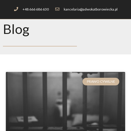
+48 666 686 630
kancelaria@adwokatborowiecka.pl
Blog
PRAWO CYWILNE