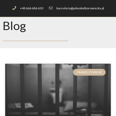
+48 666 686 630
kancelaria@adwokatborowiecka.pl
Blog
PRAWO CYWILNE