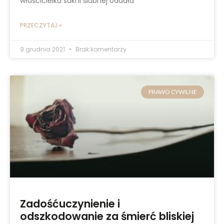
właścicielka sukni ślubnej oddała
PRZECZYTAJ »
9 grudnia 2021
Brak komentarzy
PRAWO CYWILNE
Zadośćuczynienie i
odszkodowanie za śmierć bliskiej