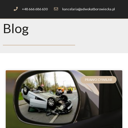
+48 666 686 630
kancelaria@adwokatborowiecka.pl
Blog
PRAWO CYWILNE