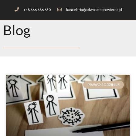
+48 666 686 630
kancelaria@adwokatborowiecka.pl
Blog
PRAWO RODZINNE