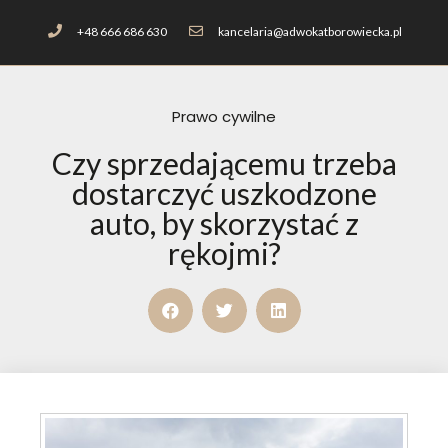
+48 666 686 630
kancelaria@adwokatborowiecka.pl
Prawo cywilne
Czy sprzedającemu trzeba
dostarczyć uszkodzone
auto, by skorzystać z
rękojmi?