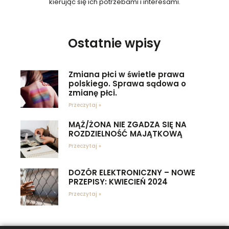
kierując się ich potrzebami i interesami.
Ostatnie wpisy
Zmiana płci w świetle prawa
polskiego. Sprawa sądowa o
zmianę płci.
Przeczytaj »
MĄŻ/ŻONA NIE ZGADZA SIĘ NA
ROZDZIELNOŚĆ MAJĄTKOWĄ
Przeczytaj »
DOZÓR ELEKTRONICZNY – NOWE
PRZEPISY: KWIECIEŃ 2024
Przeczytaj »