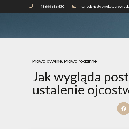
+48 666 686 630
kancelaria@adwokatborowiecka
Prawo cywilne
,
Prawo rodzinne
Jak wygląda pos
ustalenie ojcost