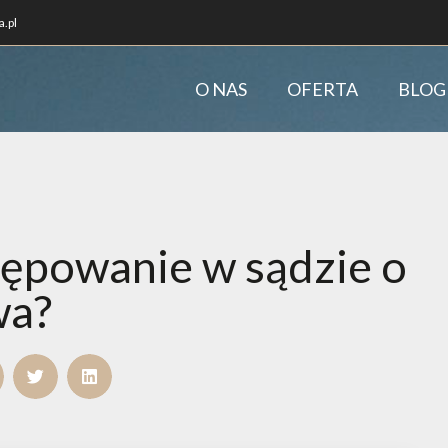
.pl
O NAS
OFERTA
BLOG
tępowanie w sądzie o
wa?