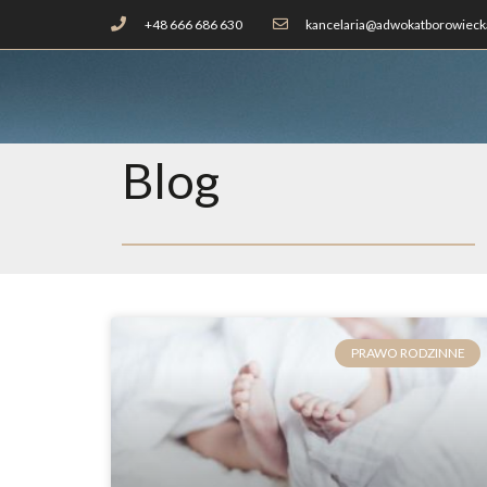
+48 666 686 630
kancelaria@adwokatborowiecka
Blog
PRAWO RODZINNE